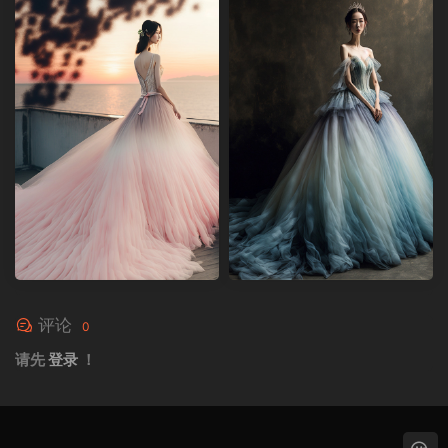
评论
0
请先
登录
！