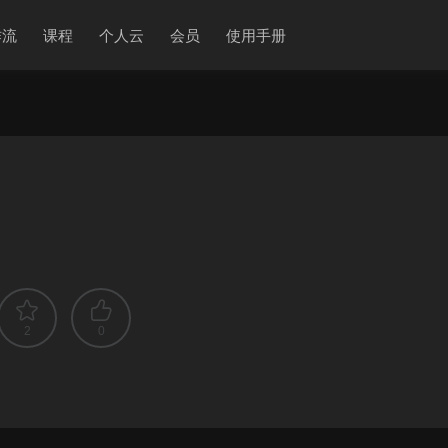
作流
课程
个人云
会员
使用手册
2
0