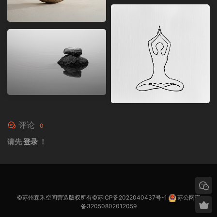
评论
0
请先
登录
！
©苏州森禾空间营造版权所有©
苏ICP备2022040437号-1
苏公网安
备32050802012059