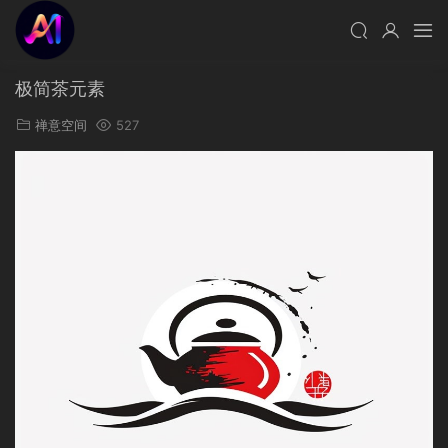
极简茶元素
禅意空间
527