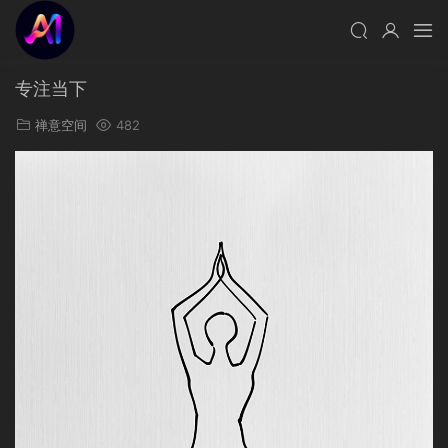
专注当下
禅意空间
482