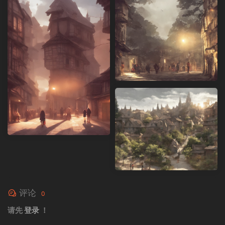
评论
0
请先
登录
！