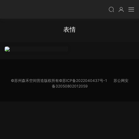
表情
©苏州森禾空间营造版权所有©
苏ICP备2022040437号-1
苏公网安
备32050802012059