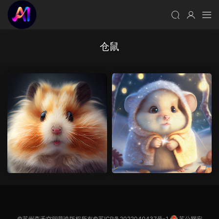
仓鼠
©苏州森禾空间营造版权所有©
苏ICP备2022040437号-1
苏公网安