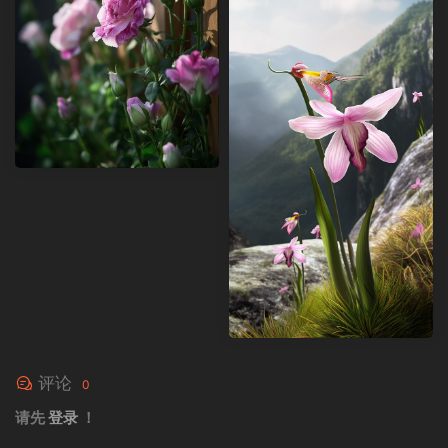
评论
0
请先
登录
！