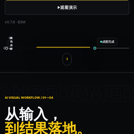
观看演示
v0.7.6 · 83M
空
商
姿
成图完成
间
品
势
参
素
参
考
材
考
服装电商上新
配置完成
商品
商品素材
模特
姿势参考
场景
空间参考
输出内容
预计生成 4 张
✓
白底主图
✓
全身展示
AI VISUAL WORKFLOW / 01—04
✓
半身展示
✓
面料特写
从输入，
gpt-image-2
4 张输出
开始生成
到结果落地。