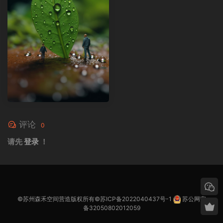
评论
0
请先
登录
！
©苏州森禾空间营造版权所有©
苏ICP备2022040437号-1
苏公网安
备32050802012059