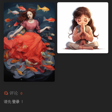
评论
0
请先
登录
！