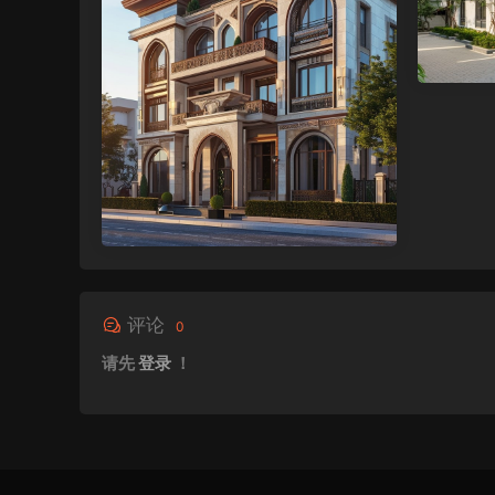
评论
0
请先
登录
！