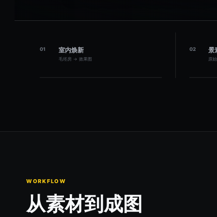
01
室内焕新
02
景
毛坯房 → 效果图
原始
WORKFLOW
从素材到成图