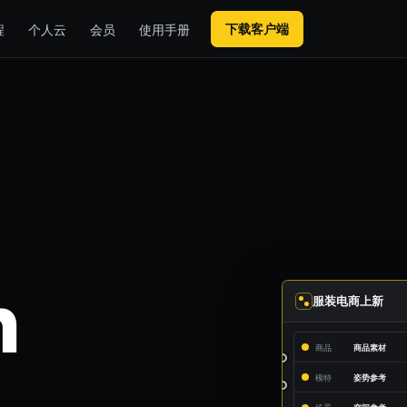
下载客户端
程
个人云
会员
使用手册
n
服装电商上新
商品
商品素材
模特
姿势参考