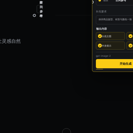
场景
空间参考
姿
空
商
势
间
品
参
参
素
补充要求
考
考
材
保持商品版型、材质与颜色一致
输出内容
✓
白底主图
✓
让灵感自然
✓
半身展示
✓
gpt-image-2
开始生成