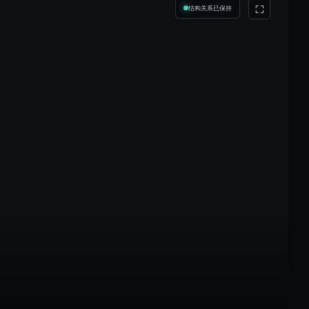
⛶
结构关系已保持