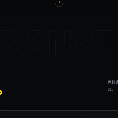
。
保持
源。