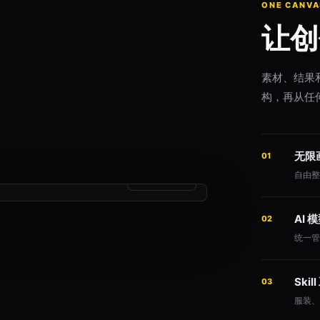
ONE CANVA
让创
素材、结果
构，再从任
无限
01
自由
工作流已连接
AI
02
统一
Skil
03
服装、