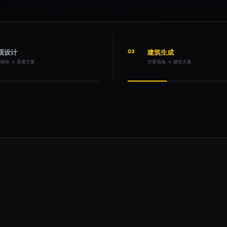
观设计
03
建筑生成
场地 → 景观方案
空置场地 → 建筑方案