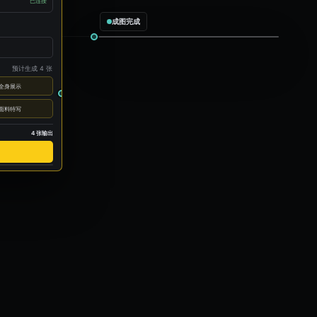
已连接
成图完成
预计生成 4 张
全身展示
面料特写
4 张输出