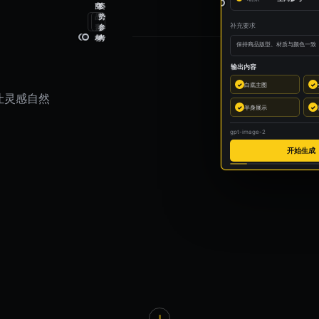
空
商
姿
间
品
势
补充要求
参
素
参
考
材
考
保持商品版型、材质与颜色一致
输出内容
✓
白底主图
✓
让灵感自然
✓
半身展示
✓
gpt-image-2
开始生成