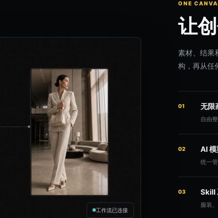
ONE CANVA
让创
素材、结果
构，再从任
无限
01
自由
AI
02
统一
Skil
03
服装、
工作流已连接