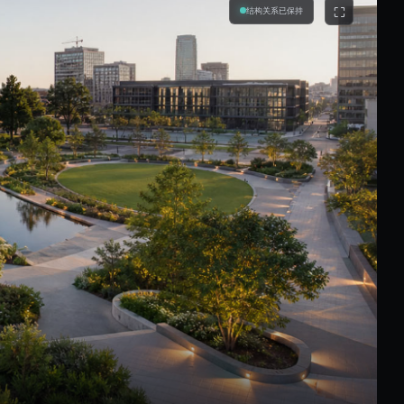
⛶
结构关系已保持