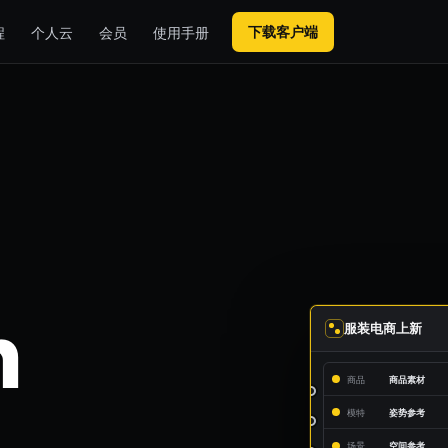
下载客户端
程
个人云
会员
使用手册
n
服装电商上新
商品
商品素材
模特
姿势参考
场景
空间参考