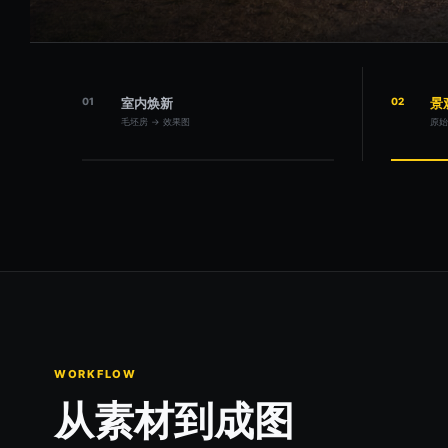
01
室内焕新
02
景
毛坯房 → 效果图
原始
WORKFLOW
从素材到成图