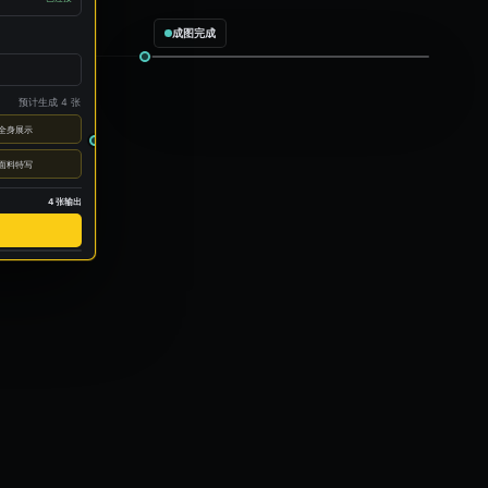
成图完成
预计生成 4 张
全身展示
面料特写
4 张输出