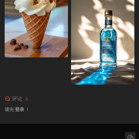
评论
0
请先
登录
！