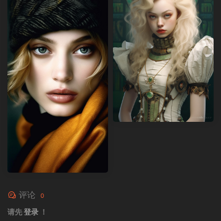
评论
0
请先
登录
！