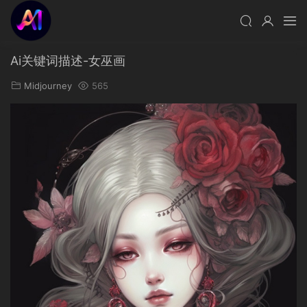
Ai关键词描述-女巫画
Midjourney
565