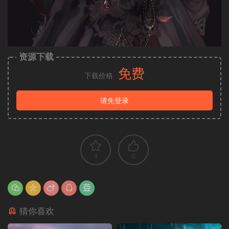
资源下载
免费
下载价格
请先登录
4
0
猜你喜欢