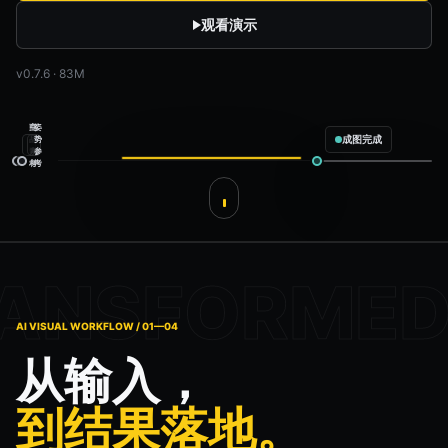
观看演示
v0.7.6 · 83M
空
商
姿
成图完成
间
品
势
参
素
参
考
材
考
服装电商上新
配置完成
商品
商品素材
模特
姿势参考
场景
空间参考
输出内容
预计生成 4 张
✓
白底主图
✓
全身展示
AI VISUAL WORKFLOW / 01—04
✓
半身展示
✓
面料特写
从输入，
gpt-image-2
4 张输出
开始生成
到结果落地。