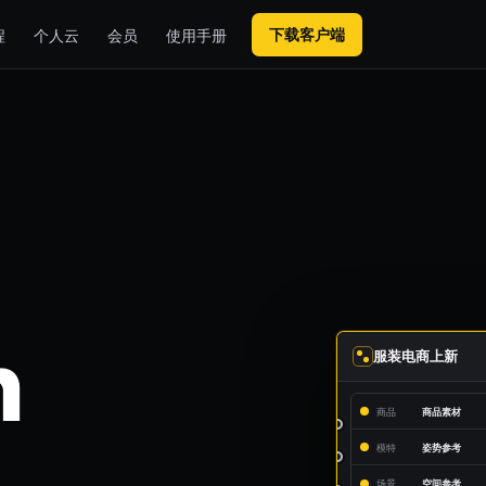
下载客户端
程
个人云
会员
使用手册
n
服装电商上新
商品
商品素材
模特
姿势参考