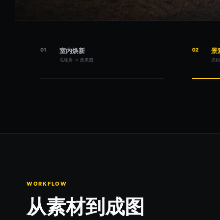
01
室内焕新
02
景
毛坯房 → 效果图
原始
WORKFLOW
从素材到成图