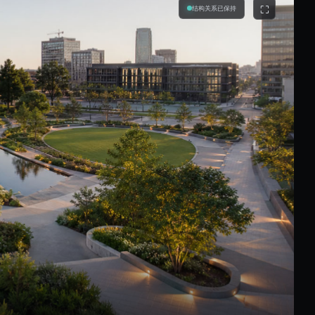
⛶
结构关系已保持