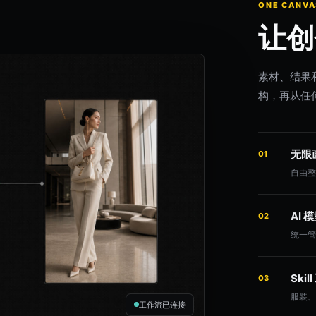
ONE CANVA
让创
素材、结果
构，再从任
无限
01
自由
AI
02
统一
Skil
03
服装、
工作流已连接