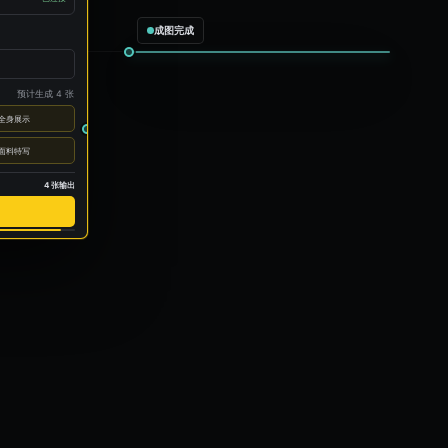
已连接
成图完成
预计生成 4 张
全身展示
面料特写
4 张输出