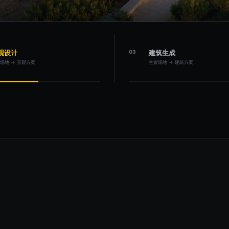
观设计
03
建筑生成
场地 → 景观方案
空置场地 → 建筑方案