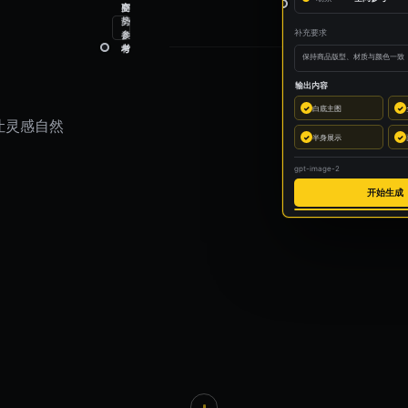
场景
空间参考
空
商
姿
间
品
势
参
素
参
补充要求
考
材
考
保持商品版型、材质与颜色一致
输出内容
✓
白底主图
✓
让灵感自然
✓
半身展示
✓
gpt-image-2
开始生成