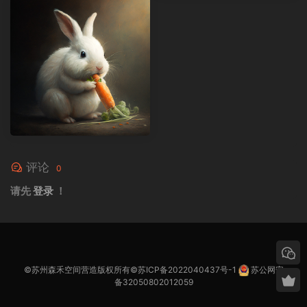
评论
0
请先
登录
！
©苏州森禾空间营造版权所有©
苏ICP备2022040437号-1
苏公网安
备32050802012059