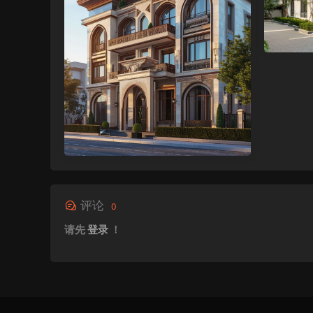
评论
0
请先
登录
！