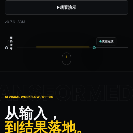
观看演示
v0.7.6 · 83M
空
商
姿
成图完成
间
品
势
参
素
参
考
材
考
服装电商上新
配置完成
商品
商品素材
模特
姿势参考
场景
空间参考
输出内容
预计生成 4 张
✓
白底主图
✓
全身展示
AI VISUAL WORKFLOW / 01—04
✓
半身展示
✓
面料特写
从输入，
gpt-image-2
4 张输出
开始生成
到结果落地。