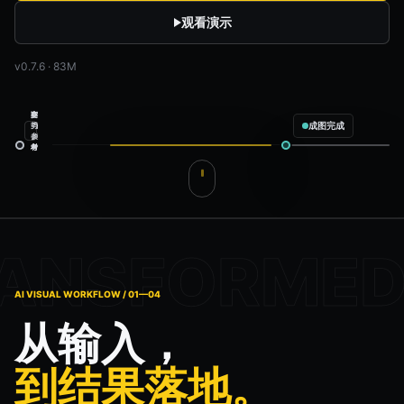
观看演示
v0.7.6 · 83M
空
商
姿
成图完成
间
品
势
参
素
参
考
材
考
服装电商上新
配置完成
商品
商品素材
模特
姿势参考
场景
空间参考
输出内容
预计生成 4 张
✓
白底主图
✓
全身展示
AI VISUAL WORKFLOW / 01—04
✓
半身展示
✓
面料特写
从输入，
gpt-image-2
4 张输出
开始生成
到结果落地。