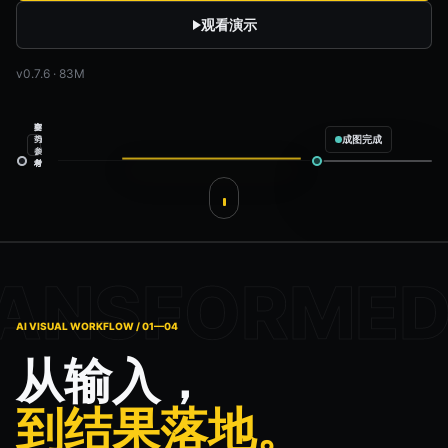
观看演示
v0.7.6 · 83M
空
商
姿
成图完成
间
品
势
参
素
参
考
材
考
服装电商上新
配置完成
商品
商品素材
模特
姿势参考
场景
空间参考
输出内容
预计生成 4 张
✓
白底主图
✓
全身展示
AI VISUAL WORKFLOW / 01—04
✓
半身展示
✓
面料特写
从输入，
gpt-image-2
4 张输出
开始生成
到结果落地。