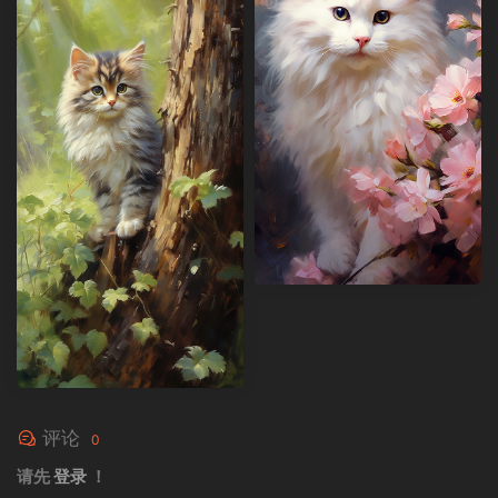
评论
0
请先
登录
！