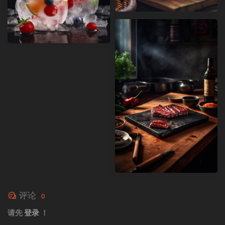
评论
0
请先
登录
！