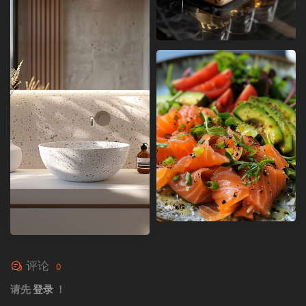
评论
0
请先
登录
！