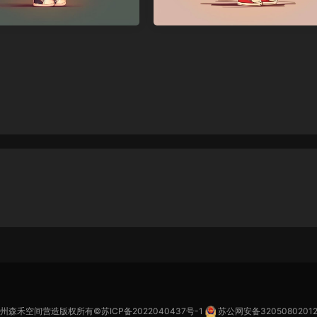
苏州森禾空间营造版权所有©
苏ICP备2022040437号-1
苏公网安备32050802012