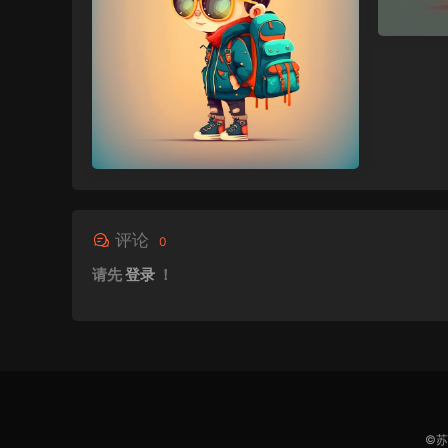
评论
0
请先
登录
！
©