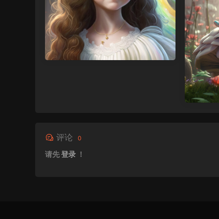
评论
0
请先
登录
！