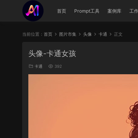
首页
Prompt工具
案例库
工
当前位置：
首页
图片市集
头像
卡通
正文
头像-卡通女孩
卡通
392