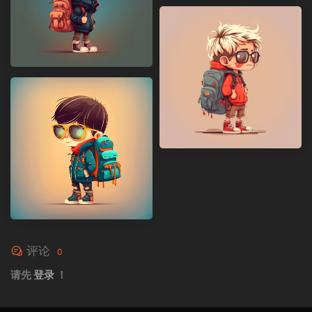
评论
0
请先
登录
！