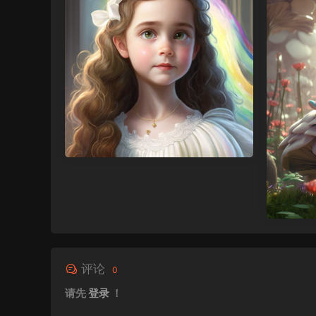
评论
0
请先
登录
！