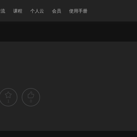
作流
课程
个人云
会员
使用手册
1
0