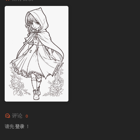
评论
0
请先
登录
！