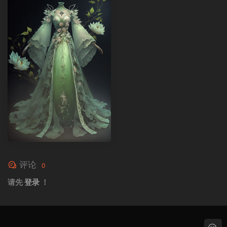
评论
0
请先
登录
！