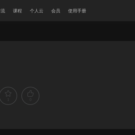
作流
课程
个人云
会员
使用手册
1
0