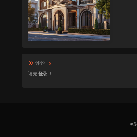
评论
0
请先
登录
！
©