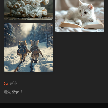
评论
0
请先
登录
！