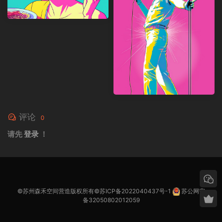
评论
0
请先
登录
！
©苏州森禾空间营造版权所有©
苏ICP备2022040437号-1
苏公网安
备32050802012059