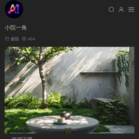
小院一角
庭院
464