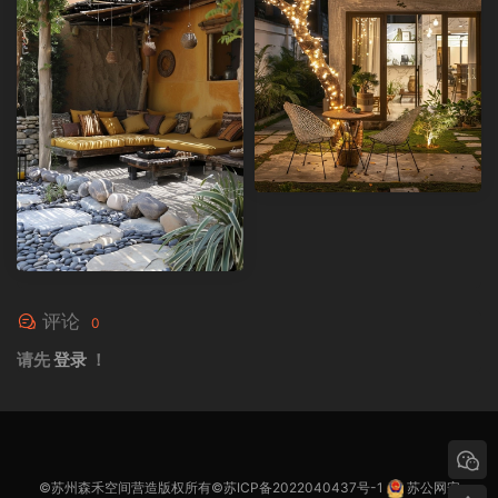
评论
0
请先
登录
！
©苏州森禾空间营造版权所有©
苏ICP备2022040437号-1
苏公网安