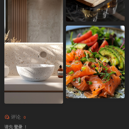
评论
0
请先
登录
！