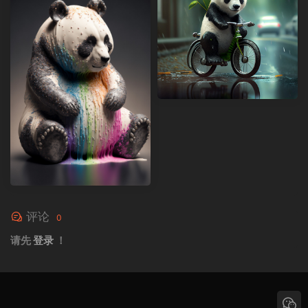
评论
0
请先
登录
！