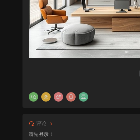
评论
0
请先
登录
！