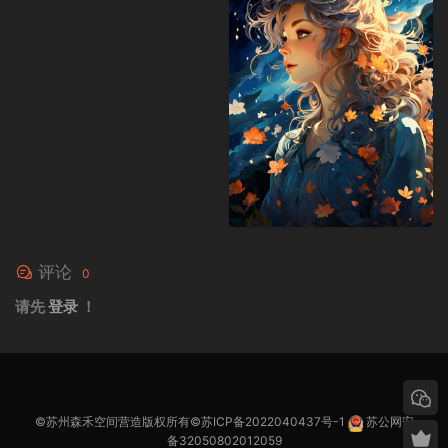
评论
0
请先
登录
！
©苏州森禾空间营造版权所有©
苏ICP备2022040437号-1
苏公网安
备32050802012059