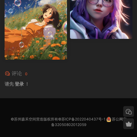
评论
0
请先
登录
！
©苏州森禾空间营造版权所有©
苏ICP备2022040437号-1
苏公网安
备32050802012059